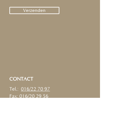
Verzenden
CONTACT
Tel.:
0
16/22 70 97
Fax: 016/20 29 56
info@maessanitair.be
ADRES
Maes Verwarming en Sanitair
Brusselsestraat 220